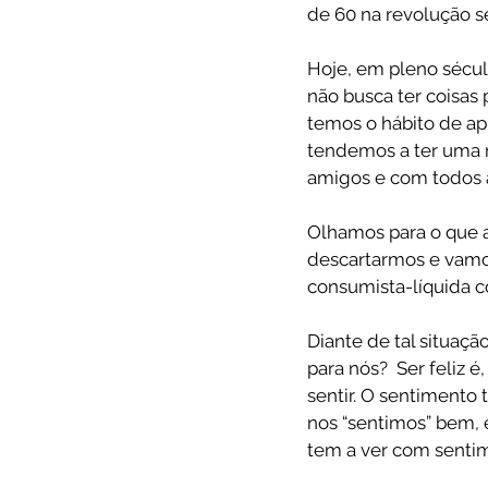
de 60 na revolução se
Hoje, em pleno sécul
não busca ter coisa
temos o hábito de ap
tendemos a ter uma 
amigos e com todos a
Olhamos para o que 
descartarmos e vamo
consumista-líquida c
Diante de tal situaçã
para nós?  Ser feliz 
sentir. O sentimento 
nos “sentimos” bem, 
tem a ver com sentim