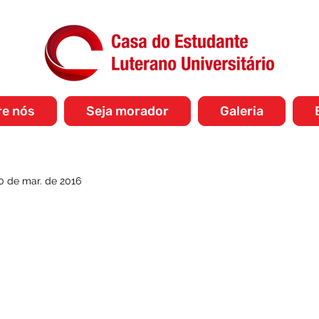
re nós
Seja morador
Galeria
0 de mar. de 2016