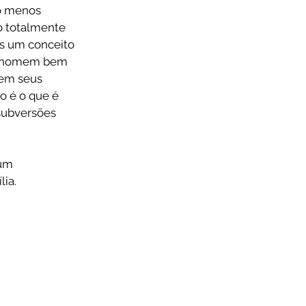
o menos 
o totalmente 
os um conceito 
um homem bem 
em seus 
o é o que é 
subversões 
um 
ia.