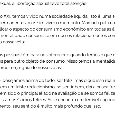
xual, a libertação sexual teve total atenção.
o XXI, temos vivido numa sociedade líquida, isto é, uma 
s permanentes, mas sim viver o momento. Marcada pelo c
licar o aspecto do consumismo econômico em todas as ár
mentalidade consumista em nossos relacionamentos com 
 nossa volta.
as pessoas têm para nos oferecer e quando temos o que 
s para outro objeto de consumo. Nisso temos a mentalid
omo força-guia de nossos dias.
o, desejamos acima de tudo, ser feliz, mas o que isso realm
é, em um triste reducionismo, se sentir bem, daí a busca fre
tem sido o principal aliado na avaliação de se somos felize
estamos/somos felizes. Aí se encontra um terrível engano,
ento, seu sentido é muito mais profundo que isso.