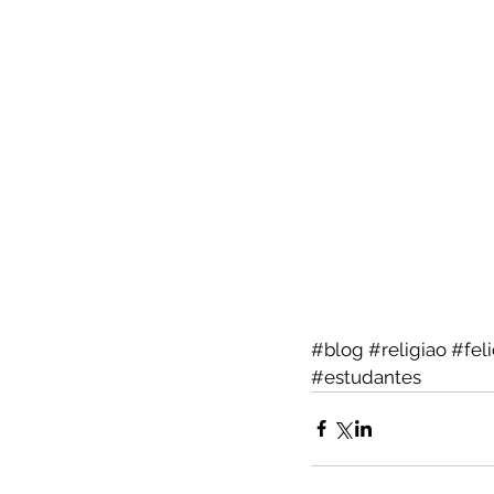
#blog
#religiao
#fel
#estudantes