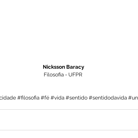
Nicksson Baracy
Filosofia - UFPR
icidade
#filosofia
#fé
#vida
#sentido
#sentidodavida
#uni