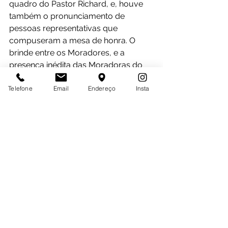
quadro do Pastor Richard, e, houve 
também o pronunciamento de 
pessoas representativas que 
compuseram a mesa de honra. O 
brinde entre os Moradores, e a 
presença inédita das Moradoras do 
Lac, foram as grandes novidades 
Telefone
Email
Endereço
Insta
desse evento que terminou com uma 
festa na sala de TV.
O último evento oficial deste ano foi o 
Natal Celu. O momento de 
agradecimento e comunhão contou 
com a boa culinária do departamento 
de Alimentação, tinha até um 
suculento porco assado. O evento 
teve a grande participação de 
familiares, amigos, e representantes 
das demais casas de estudantes, Só 