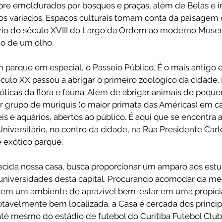
pre emoldurados por bosques e praças, além de Belas e i
os variados. Espaços culturais tomam conta da paisagem cu
rio do século XVIII do Largo da Ordem ao moderno Museu
o de um olho. 
m parque em especial, o Passeio Público. É o mais antigo e
século XX passou a abrigar o primeiro zoológico da cidade
óticas da flora e fauna. Além de abrigar animais de peque
 grupo de muriquis (o maior primata das Américas) em cat
s e aquários, abertos ao público. É aqui que se encontra 
iversitário, no centro da cidade, na Rua Presidente Carlo
exótico parque. 
cida nossa casa, busca proporcionar um amparo aos estu
universidades desta capital. Procurando acomodar da me
 em um ambiente de aprazível bem-estar em uma propícia 
otavelmente bem localizada, a Casa é cercada dos princip
 até mesmo do estádio de futebol do Curitiba Futebol Clu