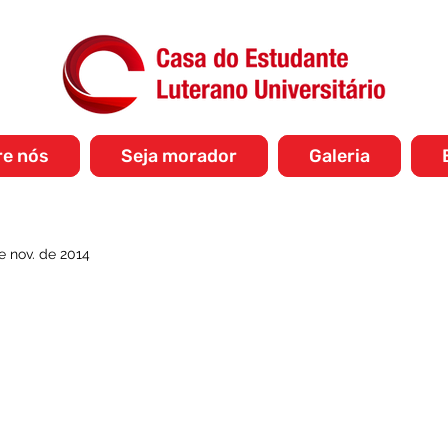
re nós
Seja morador
Galeria
e nov. de 2014