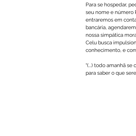
Para se hospedar, p
seu nome e número RG
entraremos em conta
bancária, agendaremo
nossa simpática morad
Celu busca impulsion
conhecimento, e com i
“(...) todo amanhã se
para saber o que sere