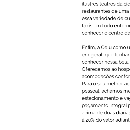
ilustres teatros da c
restaurantes de uma
essa variedade de cul
taxis em todo entorn
conhecer o centro da
Enfim, a Celu como 
em geral, que tenham
conhecer nossa bela 
Oferecemos ao hosped
acomodações confortá
Para o seu melhor a
pessoal, achamos mel
estacionamento e vaga
pagamento integral p
acima de duas diária
á 20% do valor adiant