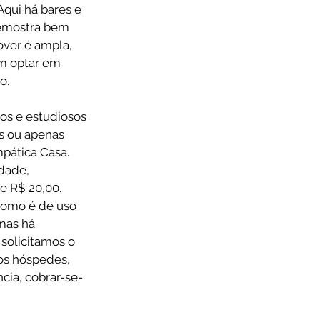
Aqui há bares e 
emostra bem 
over é ampla, 
m optar em 
o. 
os e estudiosos 
s ou apenas 
pática Casa. 
dade, 
 R$ 20,00. 
como é de uso 
mas há 
solicitamos o 
os hóspedes, 
cia, cobrar-se-