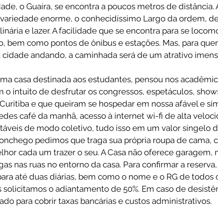
idade, o Guaíra, se encontra a poucos metros de distância. 
 variedade enorme, o conhecidíssimo Largo da ordem, d
inária e lazer. A facilidade que se encontra para se locom
o, bem como pontos de ônibus e estações. Mas, para que
 cidade andando, a caminhada será de um atrativo imens
uma casa destinada aos estudantes, pensou nos acadêmic
 o intuito de desfrutar os congressos, espetáculos, show
Curitiba e que queiram se hospedar em nossa afável e sim
es café da manhã, acesso à internet wi-fi de alta veloci
veis de modo coletivo, tudo isso em um valor singelo de
conchego pedimos que traga sua própria roupa de cama, 
hor cada um trazer o seu. A Casa não oferece garagem, 
s nas ruas no entorno da casa. Para confirmar a reserva, 
ara até duas diárias, bem como o nome e o RG de todos 
s solicitamos o adiantamento de 50%. Em caso de desistên
ado para cobrir taxas bancárias e custos administrativos. 