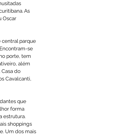
nusitadas 
ritibana. As 
 Oscar 
 central parque 
. Encontram-se 
no porte, tem 
iveiro, além 
a Casa do 
s Cavalcanti, 
dantes que 
lhor forma 
estrutura. 
ais shoppings 
be. Um dos mais 