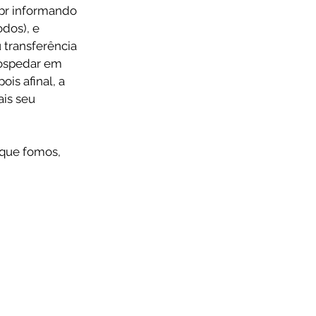
br informando 
dos), e 
transferência 
hospedar em 
is afinal, a 
is seu 
 que fomos, 