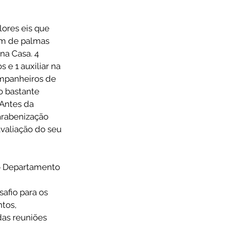
ores eis que 
om de palmas 
na Casa. 4 
e 1 auxiliar na 
ompanheiros de 
 bastante 
 Antes da 
arabenização 
valiação do seu 
do Departamento 
afio para os 
tos, 
as reuniões 