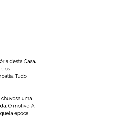
e os 
patia. Tudo 
e chuvosa uma 
a. O motivo: A 
àquela época.