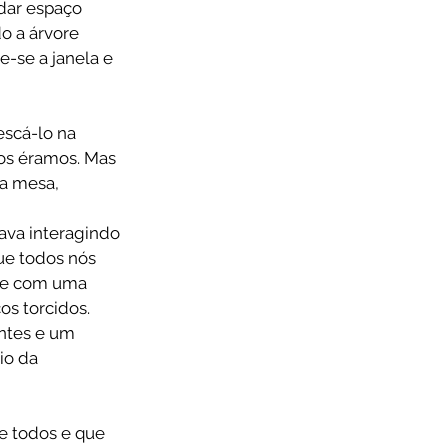
dar espaço 
 a árvore 
-se a janela e 
scá-lo na 
os éramos. Mas 
a mesa, 
ava interagindo 
ue todos nós 
re com uma 
s torcidos. 
ntes e um 
io da 
e todos e que 