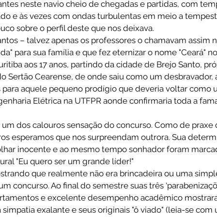
ntes neste navio cheio de chegadas e partidas, com tem
ado e às vezes com ondas turbulentas em meio a tempest
co sobre o perfil deste que nos deixava.
antos – talvez apenas os professores o chamavam assim
" para sua família e que fez eternizar o nome "Ceará" no 
itiba aos 17 anos, partindo da cidade de Brejo Santo, pró
 do Sertão Cearense, de onde saiu como um desbravador, 
para aquele pequeno prodígio que deveria voltar como u
ngenharia Elétrica na UTFPR aonde confirmaria toda a fam
um dos calouros sensação do concurso. Como de praxe 
ros esperamos que nos surpreendam outrora. Sua determ
olhar inocente e ao mesmo tempo sonhador foram marcad
ural "Eu quero ser um grande líder!"
strando que realmente não era brincadeira ou uma simple
um concurso. Ao final do semestre suas três ‘parabenizaç
artamentos e excelente desempenho acadêmico mostrara
a simpatia exalante e seus originais "ô viado" (leia-se co