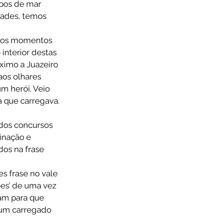
pos de mar 
ades, temos 
 nos momentos 
interior destas 
ximo a Juazeiro 
aos olhares 
m herói. Veio 
a que carregava.
dos concursos 
inação e 
os na frase 
s frase no vale 
ões’ de uma vez 
m para que 
m um carregado 