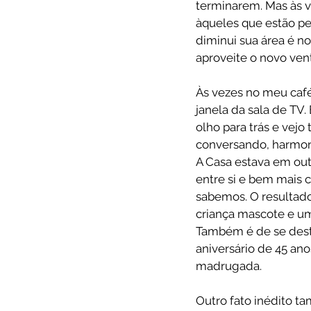
terminarem. Mas às v
àqueles que estão p
diminui sua área é n
aproveite o novo ven
Às vezes no meu café
janela da sala de TV
olho para trás e vej
conversando, harmo
A Casa estava em outr
entre si e bem mais
sabemos. O resultado
criança mascote e um
Também é de se dest
aniversário de 45 ano
madrugada.
Outro fato inédito ta