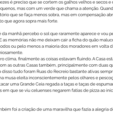
ezes é preciso que se cortem os galhos velhos e secos e 
equenos, mas com um verde que chama a atenção. Quando
otório que se faça menos sobra, mas em compensação abre
to que agora sopra mais forte.
 da manhã percebo o sol que raramente aparece e vou pe
. E as memórias não me deixam cair a ficha do quão maluc
o todos ou pelo menos a maioria dos moradores em volta d
niosamente.
o clima, finalmente as coisas estavam fluindo. A Casa est
 com as outras Casas também, principalmente com duas q
 disso tudo foram Ruas do Recreio bastante ativas semp
a musa eleita inconscientemente pelos olhares e pescoço
acar uma Grande Ceia regada a taças e taças de espuma
s em que se viu celuenses negarem fatias de pizza ao iníc
mbém foi a criação de uma maravilha que fazia a alegria d