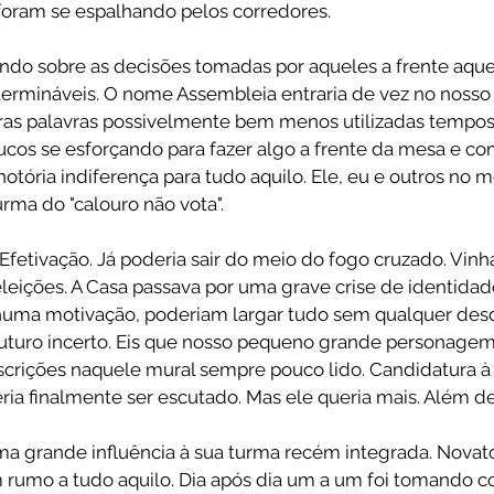
foram se espalhando pelos corredores.
do sobre as decisões tomadas por aqueles a frente aque
termináveis. O nome Assembleia entraria de vez no nosso 
as palavras possivelmente bem menos utilizadas tempos a
os se esforçando para fazer algo a frente da mesa e com
tória indiferença para tudo aquilo. Ele, eu e outros no 
urma do "calouro não vota".
 Efetivação. Já poderia sair do meio do fogo cruzado. Vin
eições. A Casa passava por uma grave crise de identidade
ma motivação, poderiam largar tudo sem qualquer des
uturo incerto. Eis que nosso pequeno grande personage
crições naquele mural sempre pouco lido. Candidatura à 1
eria finalmente ser escutado. Mas ele queria mais. Além de 
ma grande influência à sua turma recém integrada. Nova
m rumo a tudo aquilo. Dia após dia um a um foi tomando 