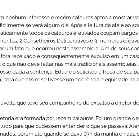
 nenhum interesse e recém calouros aptos a mostrar val
icilmente se verá algum dia. Após a leitura da ata e ao s
praticamente todos os calouros efetivados ocupam cargos 
entos, 2 Conselheiros Deliberativos e 3 membros efetivos 
altar um fato que ocorreu nesta assembleia: Um de seus c
 fora rebaixado e consequentemente expulso em um caso
 o que não deve faltar nas mais tradicionais assembleias.
fosse dada a sentença, Eduardo solicitou a troca de sua p
 para que assim se tivesse um coerência e equidade na a
viravolta que teve seu companheiro de expulso à diretor 
toria era formada por recém calouros. Foi um grande des
 tudo para que pudessem entender o que se passava. Aten
smados, porém até quando se dava 03h da manhã e nada d