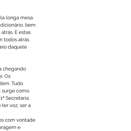
la longa mesa 
dicionário, bem 
trás. E estas 
 todos atrás 
meio daquele 
ha chegando 
. Os 
dém. Tudo 
m surge como 
ª Secretaria. 
ter voz, ser a 
tos com vontade 
coragem e 