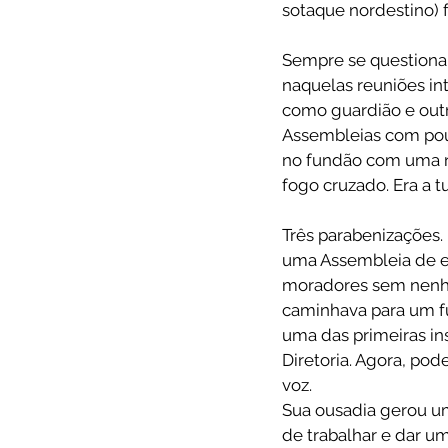
sotaque nordestino) 
Sempre se questionan
naquelas reuniões in
como guardião e outr
Assembleias com pouc
no fundão com uma no
fogo cruzado. Era a t
Três parabenizações.
uma Assembleia de el
moradores sem nenhu
caminhava para um f
uma das primeiras ins
Diretoria. Agora, pod
voz.
Sua ousadia gerou u
de trabalhar e dar u