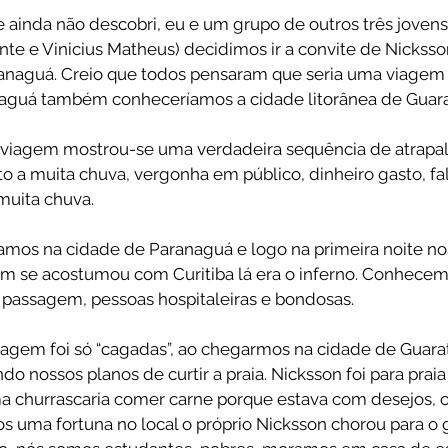
 ainda não descobri, eu e um grupo de outros três jovens
te e Vinicius Matheus) decidimos ir a convite de Nicksson 
ranaguá. Creio que todos pensaram que seria uma viagem d
anaguá também conheceríamos a cidade litorânea de Guar
 viagem mostrou-se uma verdadeira sequência de atrapal
o a muita chuva, vergonha em público, dinheiro gasto, fal
muita chuva.
mos na cidade de Paranaguá e logo na primeira noite n
em se acostumou com Curitiba lá era o inferno. Conhecemo
 passagem, pessoas hospitaleiras e bondosas.
iagem foi só “cagadas”, ao chegarmos na cidade de Guara
do nossos planos de curtir a praia. Nicksson foi para praia
a churrascaria comer carne porque estava com desejos, 
s uma fortuna no local o próprio Nicksson chorou para o 