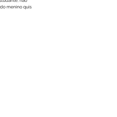
studante, não 
a do menino quis 