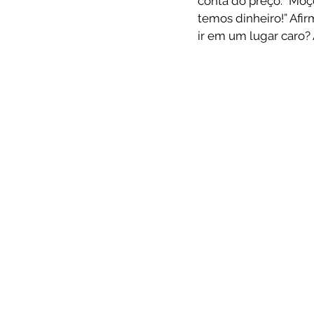
conta do preço. “Moç
temos dinheiro!” Afir
ir em um lugar caro? 