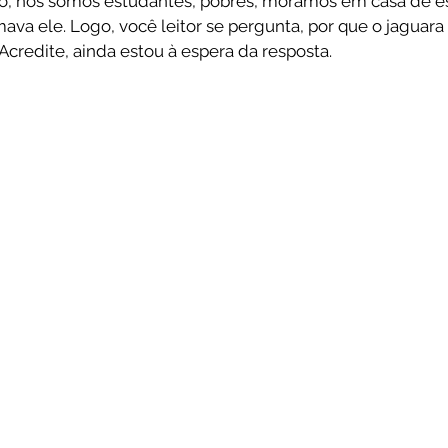
o, nós somos estudantes, pobres, moramos em casa de e
mava ele. Logo, você leitor se pergunta, por que o jaguar
Acredite, ainda estou à espera da resposta.