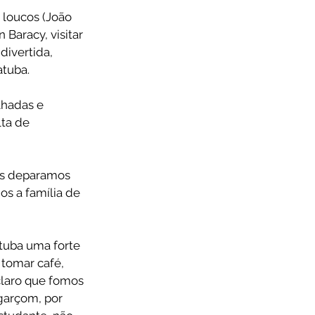
 loucos (João 
Baracy, visitar 
ivertida, 
atuba.
hadas e 
ta de 
os deparamos 
s a família de 
tuba uma forte 
 tomar café, 
claro que fomos 
garçom, por 