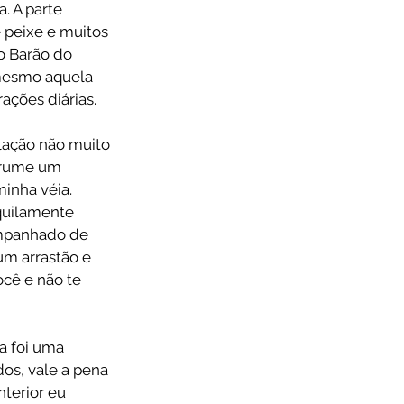
. A parte 
 peixe e muitos 
o Barão do 
mesmo aquela 
ações diárias.
lação não muito 
arrume um 
inha véia. 
quilamente 
ompanhado de 
um arrastão e 
ocê e não te 
a foi uma 
os, vale a pena 
terior eu 