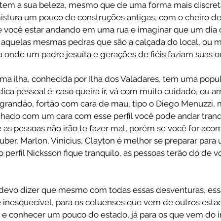
 tem a sua beleza, mesmo que de uma forma mais discreta
mistura um pouco de construções antigas, com o cheiro de
te você estar andando em uma rua e imaginar que um dia 
 aquelas mesmas pedras que são a calçada do local, ou 
 onde um padre jesuíta e gerações de fiéis faziam suas or
uma ilha, conhecida por Ilha dos Valadares, tem uma popu
ica pessoal é: caso queira ir, vá com muito cuidado, ou 
 grandão, fortão com cara de mau, tipo o Diego Menuzzi, m
hado com um cara com esse perfil você pode andar tran
ue as pessoas não irão te fazer mal, porém se você for ac
uber, Marlon, Vinicius, Clayton é melhor se preparar para 
perfil Nicksson fique tranquilo, as pessoas terão dó de v
, devo dizer que mesmo com todas essas desventuras, ess
 inesquecível, para os celuenses que vem de outros estad
o e conhecer um pouco do estado, já para os que vem do in