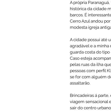
A própria Paranaguá,
histórica da cidade 
barcos. É interessan
Cerro Azul andou por
modesta igreja antiga
A cidade possui até 
agradável e a minha d
guarda costa do tipo
Caso esteja acompan
pelas ruas da ilha q
pessoas com perfil Kl
se for com alguém do 
assaltarão.
Brincadeiras á parte
viagem sensacional e
sair do centro urban