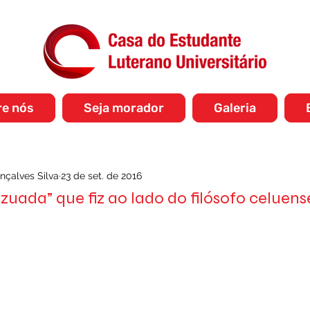
re nós
Seja morador
Galeria
nçalves Silva
23 de set. de 2016
zuada” que fiz ao lado do filósofo celuens