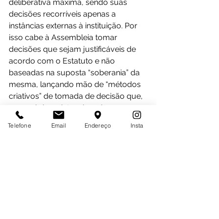
deliberativa máxima, sendo suas 
decisões recorríveis apenas a 
instâncias externas à instituição. Por 
isso cabe à Assembleia tomar 
decisões que sejam justificáveis de 
acordo com o Estatuto e não 
baseadas na suposta “soberania” da 
mesma, lançando mão de “métodos 
criativos” de tomada de decisão que, 
por mais bem intencionados que 
sejam, não se justifica juridicamente.
Telefone
Email
Endereço
Insta
Por fim, Ulysses Guimarães, 
presidente da Câmara dos 
Deputados no período da 
redemocratização, costumava dizer 
que “não é possível qualquer solução 
que se tente esteja fora do livrinho”, 
referindo-se a Constituição de 1988. 